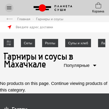
Корзина
Главная
·
Гарниры и соусы
Введите адрес доставки
Сеты
Роллы
Супы и хлеб
Лапш
Гарниры и соусы в
Махачкале
Популярные
No products on this page.
Continue viewing products of
this category
.